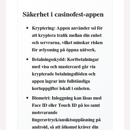
Säkerhet i casinofest-appen
Kryptering:
Appen använder ssl för
att kryptera trafik mellan din enhet
och servrarna, vilket minskar risken
för avlyssning på öppna nätverk.
Betalningsskydd:
Kortbetalningar
med visa och mastercard går via
krypterade betalningsflöden och
appen lagrar inte fullständiga
kortuppgifter lokalt i enheten.
Biometri:
Inloggning kan låsas med
Face ID eller Touch ID på ios samt
motsvarande
fingeravtryck/ansiktsupplåsning på
android, så att åtkomst kräver din