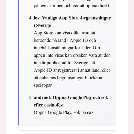
på hemskärmen och går att öppna direkt.
ios: Vanliga App Store‑begränsningar
i Sverige
App Store kan visa olika resultat
beroende på land i Apple‑ID och
innehållsinställningar för ålder. Om
appen inte visas kan orsaken vara att den
inte är publicerad för Sverige, att
Apple‑ID är registrerat i annat land, eller
att enhetens begränsningar blockerar
spelappar.
android: Öppna Google Play och sök
efter casinofest
cas
Öppna Google Play, sök på