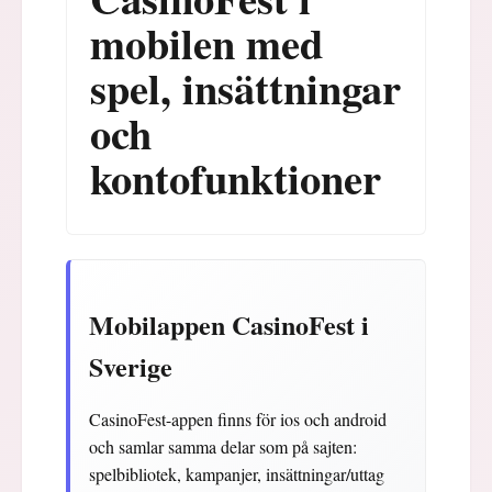
mobilen med
spel, insättningar
och
kontofunktioner
Mobilappen CasinoFest i
Sverige
CasinoFest-appen finns för ios och android
och samlar samma delar som på sajten:
spelbibliotek, kampanjer, insättningar/uttag