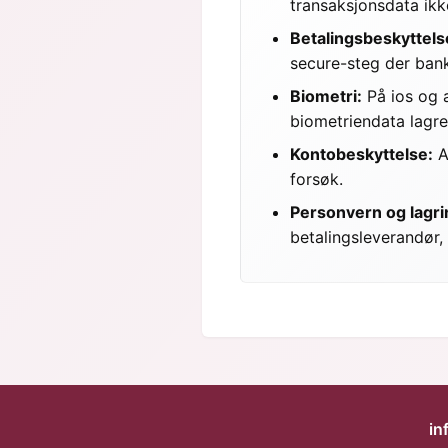
transaksjonsdata ikke
Betalingsbeskyttels
secure-steg der bank
Biometri:
På ios og a
biometriendata lagre
Kontobeskyttelse:
A
forsøk.
Personvern og lagri
betalingsleverandør,
in