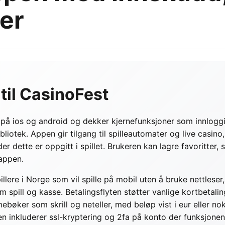
ler
til CasinoFest
på ios og android og dekker kjernefunksjoner som innloggin
bliotek. Appen gir tilgang til spilleautomater og live casino,
r dette er oppgitt i spillet. Brukeren kan lagre favoritter, s
 appen.
llere i Norge som vil spille på mobil uten å bruke nettleser,
 spill og kasse. Betalingsflyten støtter vanlige kortbetali
øker som skrill og neteller, med beløp vist i eur eller nok 
n inkluderer ssl-kryptering og 2fa på konto der funksjonen 