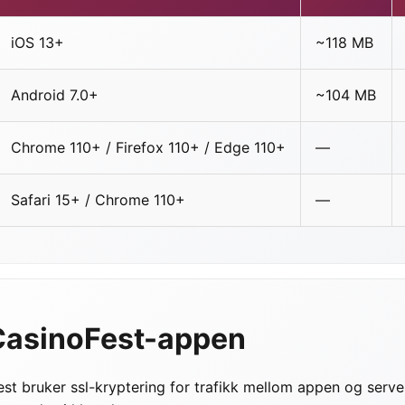
iOS 13+
~118 MB
Android 7.0+
~104 MB
Chrome 110+ / Firefox 110+ / Edge 110+
—
Safari 15+ / Chrome 110+
—
 CasinoFest-appen
t bruker ssl-kryptering for trafikk mellom appen og server