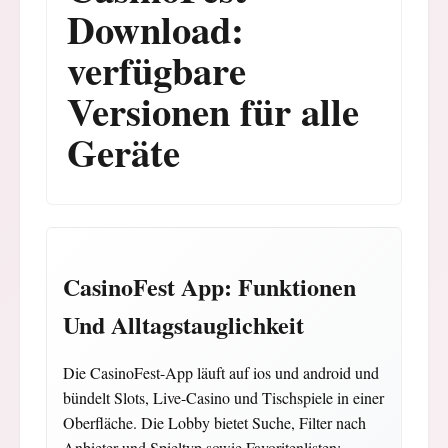
Download:
verfügbare
Versionen für alle
Geräte
CasinoFest App: Funktionen
Und Alltagstauglichkeit
Die CasinoFest-App läuft auf ios und android und
bündelt Slots, Live-Casino und Tischspiele in einer
Oberfläche. Die Lobby bietet Suche, Filter nach
Anbieter und Spieltyp sowie Favoritenlisten;