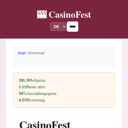
🎰 CasinoFest
Start
Download
285.355+
Spieler
1.115
heute aktiv
94%
Auszahlungsquote
4.5/5
Bewertung
CasinoFest