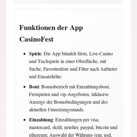
Funktionen der App
CasinoFest
Spiele
: Die App bündelt Slots, Live-Casino
und Tischspiele in einer Oberfläche, mit
Suche, Favoritenliste und Filter nach Anbieter
und Einsatzhöhe.
Boni
: Bonusbereich mit Einzahlungsboni,
Freispielen und vip-Angeboten, inklusive
Anzeige der Bonusbedingungen und des
aktuellen Umsetzungsstands.
Einzahlung
: Einzahlungen per visa,
mastercard, skrill, neteller, paypal, bitcoin und
ethereum; Auswahl der Währung (eur, usd,