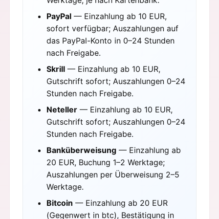
PayPal
— Einzahlung ab 10 EUR,
sofort verfügbar; Auszahlungen auf
das PayPal-Konto in 0–24 Stunden
nach Freigabe.
Skrill
— Einzahlung ab 10 EUR,
Gutschrift sofort; Auszahlungen 0–24
Stunden nach Freigabe.
Neteller
— Einzahlung ab 10 EUR,
Gutschrift sofort; Auszahlungen 0–24
Stunden nach Freigabe.
Banküberweisung
— Einzahlung ab
20 EUR, Buchung 1–2 Werktage;
Auszahlungen per Überweisung 2–5
Werktage.
Bitcoin
— Einzahlung ab 20 EUR
(Gegenwert in btc), Bestätigung in