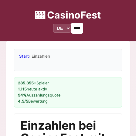
🎰 CasinoFest
Start
Einzahlen
285.355+
Spieler
1.115
heute aktiv
94%
Auszahlungsquote
4.5/5
Bewertung
Einzahlen bei